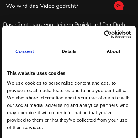
Wo wird das Video gedreht?
Das hängt ganz von deinem Projekt ab! Der Dreh
kann in einem Studio, in deinen Geschäftsräumen,
in der freien Natur oder an einem anderen
besonderen Ort stattfinden. Falls du keine eigene
Consent
Details
About
Location hast, helfen wir dir natürlich bei der
Suche nach einem passenden Drehort.
This website uses cookies
Gern wissen wir im Vorhinein Näheres über die
We use cookies to personalise content and ads, to
örtlichen Gegebenheiten, um logistische
provide social media features and to analyse our traffic.
Notwendigkeiten wie Stromversorgung, Lagerung
We also share information about your use of our site with
des Equipment, Lichtbedingungen oder
our social media, advertising and analytics partners who
Kameraeinstellungen gezielter vorbereiten zu
may combine it with other information that you’ve
können.
provided to them or that they’ve collected from your use
of their services.