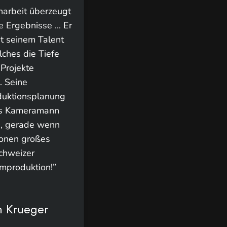
narbeit überzeugt
 Ergebnisse ... Er
it seinem Talent
ches die Tiefe
 Projekte
. Seine
oduktionsplanung
als Kameramann
g, gerade wenn
onen großes
Schweizer
mproduktion!”
n Krueger