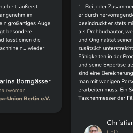
arbeit, äußerst
“... Bei jeder Zusamme
r angenehm im
er durch hervorragende
 ein großartiges Auge
beeindruckt er stets m
ängt besondere
als Drehbuchautor, wel
nd lässt einen die
und Originalität seiner
chhinein... wieder
zusätzlich unterstreicht
Fähigkeiten in der Pr
und seine Expertise 
sind eine Bereicherun
arina Borngässer
man mit wenigen Pers
erarbeiten muss. Ein 
hairwoman
Taschenmesser der Fil
a-Union Berlin e.V.
Christia
CEO