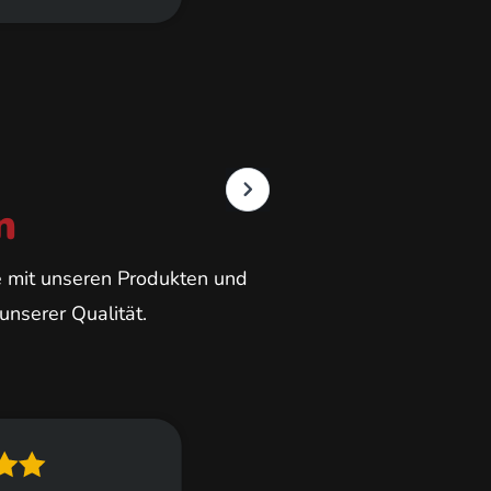
Christopher
Cottle
Partner in Marke
Produktion in To
n
e mit unseren Produkten und
nserer Qualität.