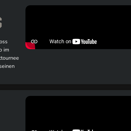
oss
o im
ttournee
 seinen