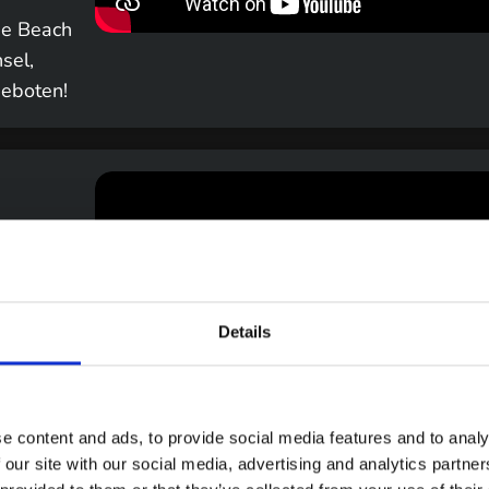
che Beach
sel,
geboten!
Details
Team & Motivation
e content and ads, to provide social media features and to analy
lmemachern ist motiviert, einzigartige Geschichten zu
 our site with our social media, advertising and analytics partn