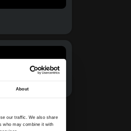
About
se our traffic. We also share
 erzählen und beeindruckende
ers who may combine it with