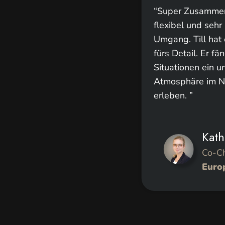
Herrn Vill für die sehr gute
“Super Zusammen
flexibel und seh
Umgang. Till hat
fürs Detail. Er f
Petra Lewe
Situationen ein u
Atmosphäre im Na
CEO
erleben. ”
HR-Management KPMG
CEO
Enactus Germany e.V.
Kath
Co-C
Europ